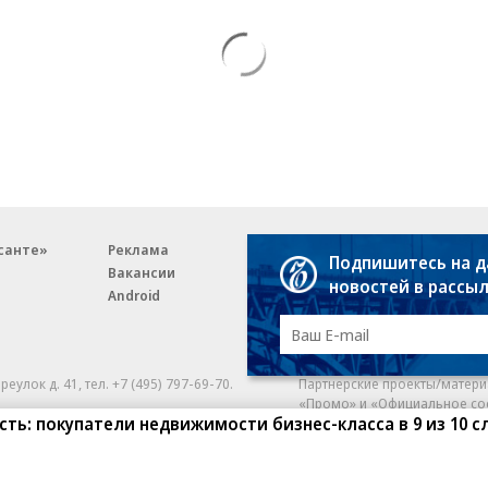
санте»
Реклама
Обратная связь
Подпишитесь на 
Вакансии
Правовая информация
новостей в рассы
Android
E-mail рассылки
реулок д. 41,
тел. +7 (495) 797-69-70.
Партнерские проекты/матери
«Промо» и «Официальное со
а: kommersant.ru) зарегистрировано
сть: покупатели недвижимости бизнес-класса в 9 из 10 с
нформационных технологий
На kommersant.ru применяют
ционный номер и дата принятия
1 октября 2019 г.