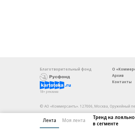
Благотворительный фонд
О «Коммер
Архив
Контакты
18+ реклама
© АО «Коммерсантъ». 127006, Москва, Оружейный пе
Сетевое издание «Коммерсантъ» (доменное имя сайт
Тренд на лояльно
Лента
Моя лента
Федеральной службой по надзору в сфере связи, и
в сегменте
и массовых коммуникаций (Роскомнадзор), регистра
решения о регистрации: серия
Эл № ФС77-76922
от 1