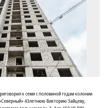
Ол
Ха
Ко
риговорил к семи с половиной годам колонии
«Северный» 43летнюю Викторию Зайцеву,