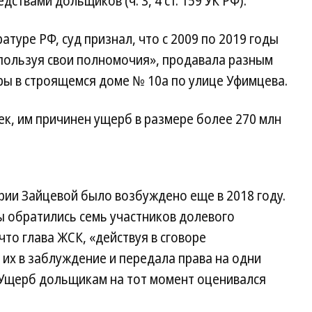
ствами дольщиков (ч. 3, 4 ст. 159 УК РФ).
туре РФ, суд признал, что с 2009 по 2019 годы
пользуя свои полномочия», продавала разным
иры в строящемся доме № 10а по улице Уфимцева.
к, им причинен ущерб в размере более 270 млн
рии Зайцевой было возбуждено еще в 2018 году.
ы обратились семь участников долевого
то глава ЖСК, «действуя в сговоре
 их в заблуждение и передала права на одни
. Ущерб дольщикам на тот момент оценивался