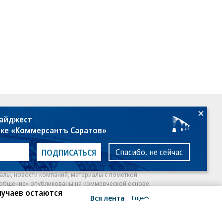
18+
дайджест
лке «Коммерсантъ Саратов»
Спасибо, не сейчас
ПОДПИСАТЬСЯ
алы, новости компаний, материалы с пометкой
общение» опубликованы на коммерческой основе.
лучаев остаются
Вся лента
ся рекомендательные технологии.
Подробнее
Еще