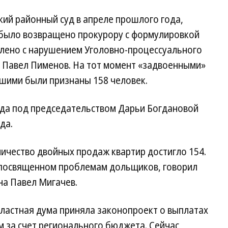
кий районный суд в апреле прошлого года,
 было возвращено прокурору с формулировкой
лено с нарушением Уголовно-процессуального
я Павел Пименов. На тот момент «задвоенными»
вшими были признаны 158 человек.
суда под председательством Дарьи Богдановой
да.
ичество двойных продаж квартир достигло 154.
, посвященном проблемам дольщиков, говорил
на Павел Мигачев.
бластная дума приняла законопроект о выплатах
за счет регионального бюджета. Сейчас