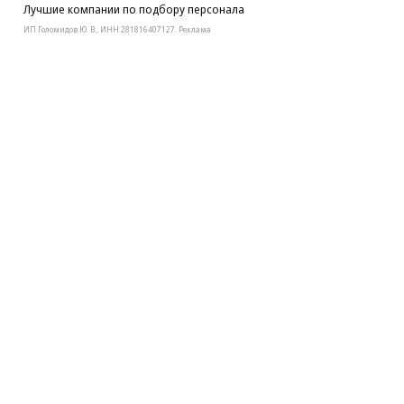
Лучшие компании по подбору персонала
ИП Голомидов Ю. В., ИНН 281816407127. Реклама