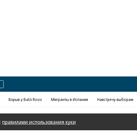
Реклама в «Ъ» www.kommersant.ru/ad
Взрыв у Balzi Rossi
Мигранты в Испании
Навстречу выборам
с
правилами использования куки