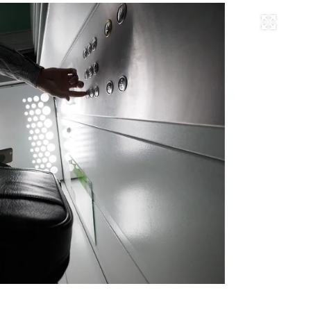
Развернуть на весь экран
Фо
Ев
Па
Ко