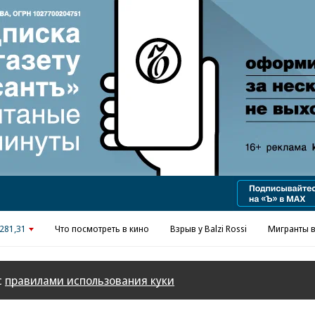
Реклама в «Ъ» www.kommersant.ru/ad
281,31
Что посмотреть в кино
Взрыв у Balzi Rossi
Мигранты в
с
правилами использования куки