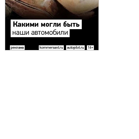
то:
гений
вленко,
ммерсантъ