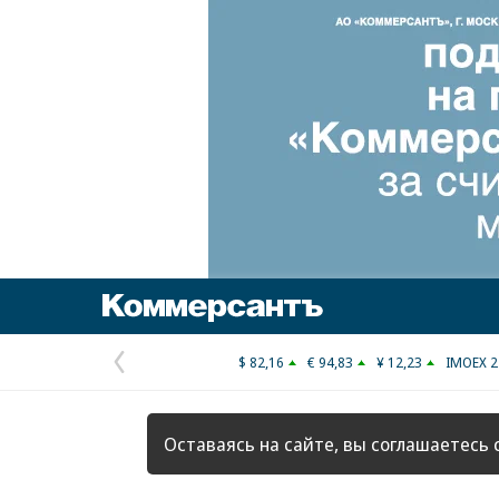
Коммерсантъ
$ 82,16
€ 94,83
¥ 12,23
IMOEX 2
Предыдущая
страница
Оставаясь на сайте, вы соглашаетесь 