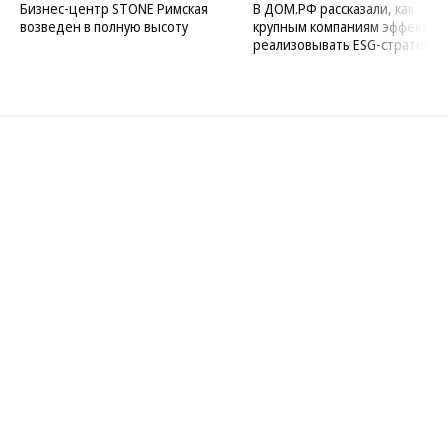
Бизнес-центр STONE Римская
В ДОМ.РФ рассказали, как
возведен в полную высоту
крупным компаниям эффектив
реализовывать ESG-стратегию
Благотворительный фонд
18+ реклама
О «Коммерсанте»
Android
Архив
Обратная связь
Контакты
Правовая информация
Реклама
E-mail рассылки
Вакансии
18+