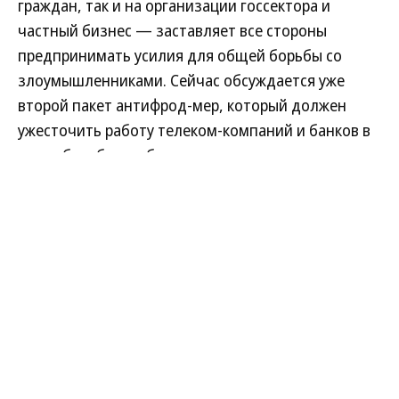
12K
5 мин.
Законодательный щит
от цифровых угроз
Как в России государство планирует бороться с
кибермошенничеством в 2026 году
Динамика киберпреступлений — как атак на
граждан, так и на организации госсектора и
частный бизнес — заставляет все стороны
предпринимать усилия для общей борьбы со
злоумышленниками. Сейчас обсуждается уже
второй пакет антифрод-мер, который должен
ужесточить работу телеком-компаний и банков в
части борьбы с киберугрозами и повысить
ответственность самих преступников. «Ъ-