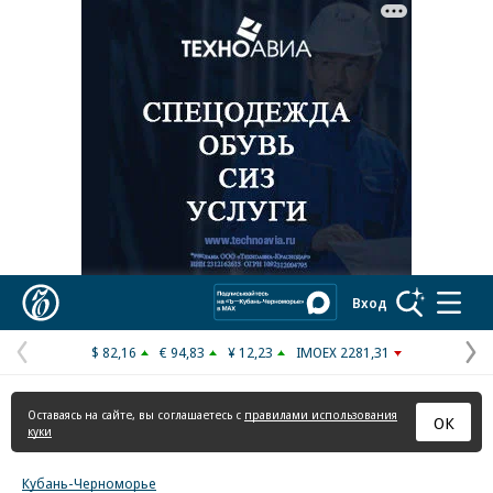
Реклама в «Ъ» www.kommersant.ru/ad
Коммерсантъ
Вход
$ 82,16
€ 94,83
¥ 12,23
IMOEX 2281,31
Предыдущая
С
страница
с
Оставаясь на сайте, вы соглашаетесь с
правилами использования
ОК
куки
Кубань-Черноморье