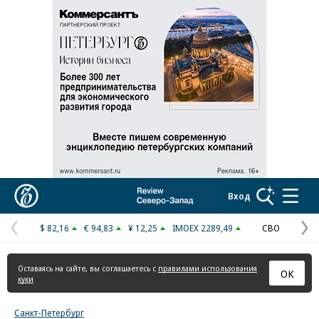
Реклама в «Ъ» www.kommersant.ru/ad
Коммерсантъ
Вход
$ 82,16
€ 94,83
¥ 12,25
IMOEX 2289,49
СВО
Предыдущая
С
страница
с
Оставаясь на сайте, вы соглашаетесь с
правилами использования
ОК
куки
Санкт-Петербург