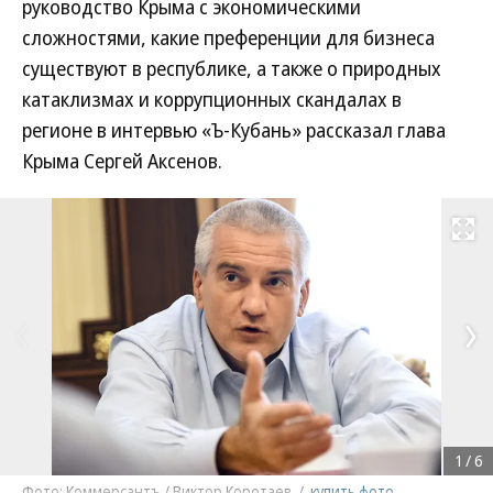
руководство Крыма с экономическими
сложностями, какие преференции для бизнеса
существуют в республике, а также о природных
катаклизмах и коррупционных скандалах в
регионе в интервью «Ъ-Кубань» рассказал глава
Крыма Сергей Аксенов.
Развернуть на
1
/
6
Фото: Коммерсантъ / Виктор Коротаев
/
купить фото