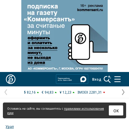
Реклама в «Ъ» www.kommersant.ru/ad
Коммерсантъ
Вход
$ 82,16
€ 94,83
¥ 12,23
IMOEX 2281,31
Предыдущая
С
страница
с
Оставаясь на сайте, вы соглашаетесь с
правилами использования
ОК
куки
Урал