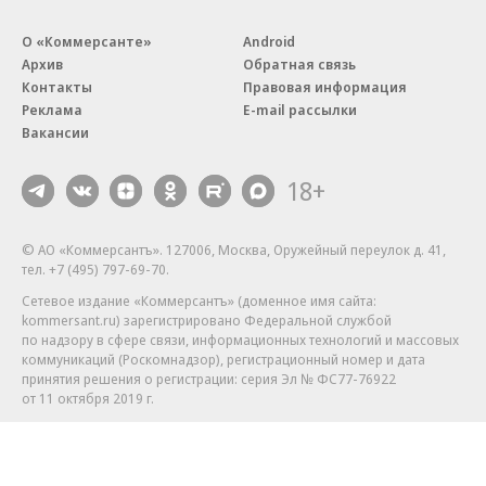
О «Коммерсанте»
Android
Архив
Обратная связь
Контакты
Правовая информация
Реклама
E-mail рассылки
Вакансии
18+
© АО «Коммерсантъ». 127006, Москва, Оружейный переулок д. 41,
тел. +7 (495) 797-69-70.
Сетевое издание «Коммерсантъ» (доменное имя сайта:
kommersant.ru) зарегистрировано Федеральной службой
по надзору в сфере связи, информационных технологий и массовых
коммуникаций (Роскомнадзор), регистрационный номер и дата
принятия решения о регистрации: серия
Эл № ФС77-76922
от 11 октября 2019 г.
Партнерские проекты/материалы, новости компаний, материалы
с пометкой «Промо» и «Официальное сообщение» опубликованы
на коммерческой основе.