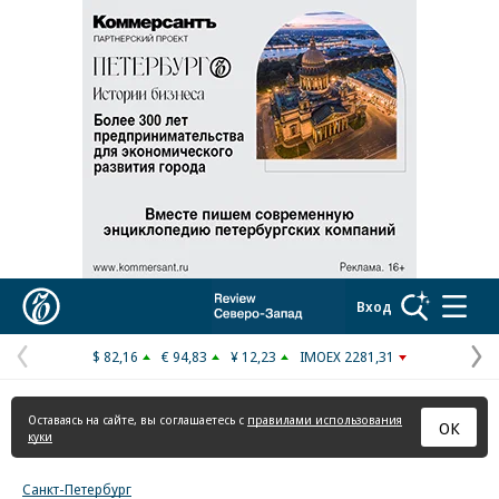
Реклама в «Ъ» www.kommersant.ru/ad
Коммерсантъ
Вход
$ 82,16
€ 94,83
¥ 12,23
IMOEX 2281,31
Предыдущая
С
страница
с
Оставаясь на сайте, вы соглашаетесь с
правилами использования
ОК
куки
Санкт-Петербург