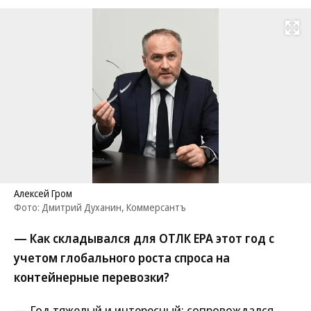
Развернуть на
Алексей Гром
Фото: Дмитрий Духанин, Коммерсантъ
— Как складывался для ОТЛК ЕРА этот год с
учетом глобального роста спроса на
контейнерные перевозки?
— Год тяжелый и интересный: сопровождался