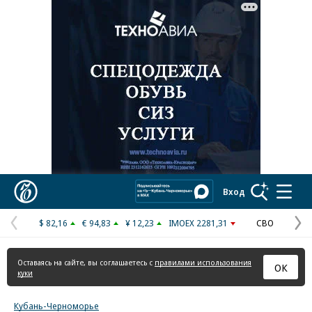
Реклама в «Ъ» www.kommersant.ru/ad
Коммерсантъ
Вход
$ 82,16
€ 94,83
¥ 12,23
IMOEX 2281,31
СВО
Предыдущая
С
страница
с
Оставаясь на сайте, вы соглашаетесь с
правилами использования
ОК
куки
Кубань-Черноморье