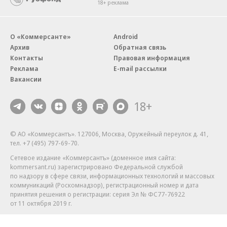
18+ реклама
О «Коммерсанте»
Android
Архив
Обратная связь
Контакты
Правовая информация
Реклама
E-mail рассылки
Вакансии
18+
© АО «Коммерсантъ». 127006, Москва, Оружейный переулок д. 41,
тел. +7 (495) 797-69-70.
Сетевое издание «Коммерсантъ» (доменное имя сайта:
kommersant.ru) зарегистрировано Федеральной службой
по надзору в сфере связи, информационных технологий и массовых
коммуникаций (Роскомнадзор), регистрационный номер и дата
принятия решения о регистрации: серия
Эл № ФС77-76922
от 11 октября 2019 г.
Партнерские проекты/материалы, новости компаний, материалы