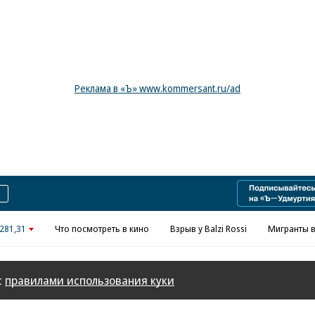
Реклама в «Ъ» www.kommersant.ru/ad
281,31
Что посмотреть в кино
Взрыв у Balzi Rossi
Мигранты в
с
правилами использования куки