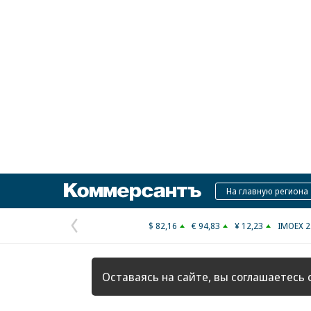
Коммерсантъ
На главную региона
$ 82,16
€ 94,83
¥ 12,23
IMOEX 2
Предыдущая
страница
Оставаясь на сайте, вы соглашаетесь 