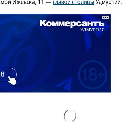
мой Ижевска, 11 —
главой столицы
Удмуртии.