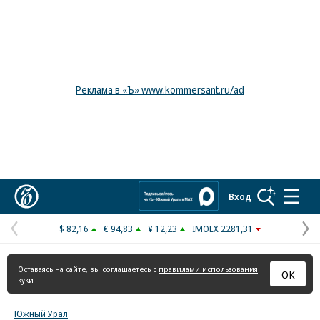
Реклама в «Ъ» www.kommersant.ru/ad
Коммерсантъ
Вход
$ 82,16
€ 94,83
¥ 12,23
IMOEX 2281,31
Предыдущая
С
страница
с
Оставаясь на сайте, вы соглашаетесь с
правилами использования
ОК
куки
Южный Урал