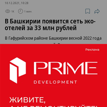
10.12.2021, 10:28
1K
1 мин.
В Башкирии появится сеть эко-
отелей за 33 млн рублей
В Гафурийском районе Башкирии весной 2022 года
откроется сеть эко-отелей. В реализацию
инвестпроекта было вложено более 33 млн руб.,
из которых 30 млн руб.— средства частных
инвесторов, 3 млн руб. — грант Федерального
агентства по туризму.
Сеть эко-отелей будет построена около деревни
«Таш-Асты», рядом с рекой Зилим и
Киндерлинской пещерой. По словам инвестора
Ильдара Каримова, помимо модульных домов