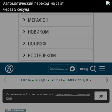
Автоматический переход на сайт
через
5
секунд
Реклама в «Ъ» www.kommersant.ru/ad
Коммерсантъ
Вход
$ 82,16
€ 94,83
¥ 12,23
IMOEX 2281,31
Предыдущая
С
страница
с
Оставаясь на сайте, вы соглашаетесь с
правилами использования
ОК
куки
Башкортостан