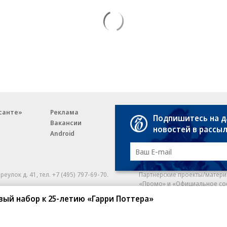
санте»
Реклама
Обратная связь
Подпишитесь на 
Вакансии
Правовая информация
новостей в рассы
Android
E-mail рассылки
реулок д. 41,
тел. +7 (495) 797-69-70.
Партнерские проекты/матери
«Промо» и «Официальное со
а: kommersant.ru) зарегистрировано
вый набор к 25-летию «Гарри Поттера»
нформационных технологий
На kommersant.ru применяют
ционный номер и дата принятия
1 октября 2019 г.