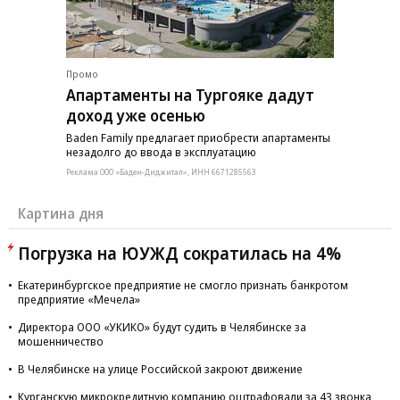
Промо
Апартаменты на Тургояке дадут
доход уже осенью
Baden Family предлагает приобрести апартаменты
незадолго до ввода в эксплуатацию
Реклама ООО «Баден-Диджитал», ИНН 6671285563
Картина дня
Погрузка на ЮУЖД сократилась на 4%
Екатеринбургское предприятие не смогло признать банкротом
предприятие «Мечела»
Директора ООО «УКИКО» будут судить в Челябинске за
мошенничество
В Челябинске на улице Российской закроют движение
Курганскую микрокредитную компанию оштрафовали за 43 звонка