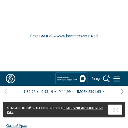
Реклама в «Ъ» www.kommersant.ru/ad
Коммерсантъ
Вход
$ 80,92
€ 93,19
¥ 11,99
IMOEX 2301,65
Предыдущая
С
страница
с
Оставаясь на сайте, вы соглашаетесь с
правилами использования
ОК
куки
Южный Урал