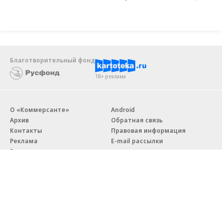
Благотворительный фонд
18+ реклама
О «Коммерсанте»
Android
Архив
Обратная связь
Контакты
Правовая информация
Реклама
E-mail рассылки
Вакансии
18+
© АО «Коммерсантъ». 127006, Москва, Оружейный переулок д. 41,
тел. +7 (495) 797-69-70.