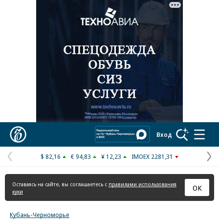
Реклама в «Ъ» www.kommersant.ru/ad
Коммерсантъ
Вход
$ 82,16
€ 94,83
¥ 12,23
IMOEX 2281,31
Предыдущая
С
страница
с
Оставаясь на сайте, вы соглашаетесь с
правилами использования
ОК
куки
Кубань-Черноморье