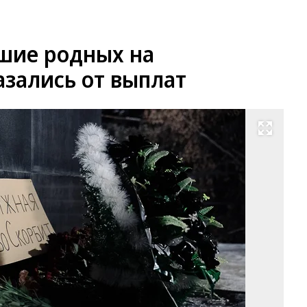
вшие родных на
зались от выплат
Развернуть на весь экран
Фо
М
Се
Ко