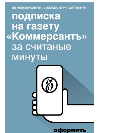
то:
аксим
рков,
ммерсантъ