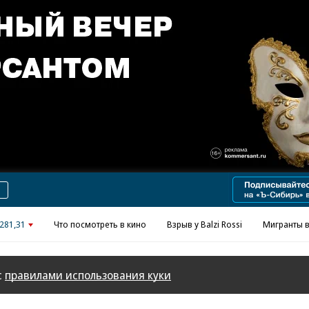
Реклама в «Ъ» www.kommersant.ru/ad
281,31
Что посмотреть в кино
Взрыв у Balzi Rossi
Мигранты в
с
правилами использования куки