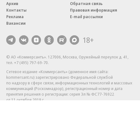
Архив
Обратная связь
Контакты
Правовая информация
Реклама
E-mail рассылки
Вакансии
18+
© АО «Коммерсантъ». 127006, Москва, Оружейный переулок д. 41,
тел. +7 (495) 797-69-70.
Сетевое издание «Коммерсантъ» (доменное имя сайта:
kommersant.ru) зарегистрировано Федеральной службой
по надзору в сфере связи, информационных технологий и массовых
коммуникаций (Роскомнадзор), регистрационный номер и дата
принятия решения о регистрации: серия
Эл № ФС77-76922
от 11 октября 2019 г.
Партнерские проекты/материалы, новости компаний, материалы
с пометкой «Промо» и «Официальное сообщение» опубликованы
на коммерческой основе.
На kommersant.ru применяются рекомендательные технологии.
Подробнее