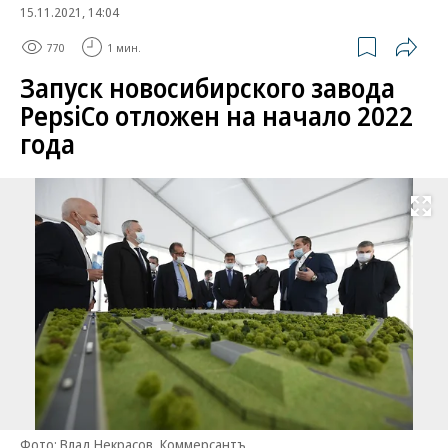
15.11.2021, 14:04
770
1 мин.
Запуск новосибирского завода
PepsiCo отложен на начало 2022
года
Развернуть на
Фото: Влад Некрасов, Коммерсантъ