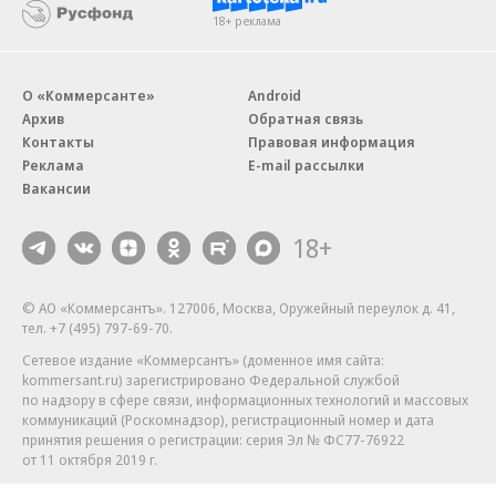
18+ реклама
О «Коммерсанте»
Android
Архив
Обратная связь
Контакты
Правовая информация
Реклама
E-mail рассылки
Вакансии
18+
© АО «Коммерсантъ». 127006, Москва, Оружейный переулок д. 41,
тел. +7 (495) 797-69-70.
Сетевое издание «Коммерсантъ» (доменное имя сайта:
kommersant.ru) зарегистрировано Федеральной службой
по надзору в сфере связи, информационных технологий и массовых
коммуникаций (Роскомнадзор), регистрационный номер и дата
принятия решения о регистрации: серия
Эл № ФС77-76922
от 11 октября 2019 г.
Партнерские проекты/материалы, новости компаний, материалы