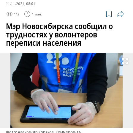
11.11.2021, 08:01
112
1 мин.
Мэр Новосибирска сообщил о
трудностях у волонтеров
переписи населения
Развернуть на
Фото: Александр Коряков, Коммерсантъ