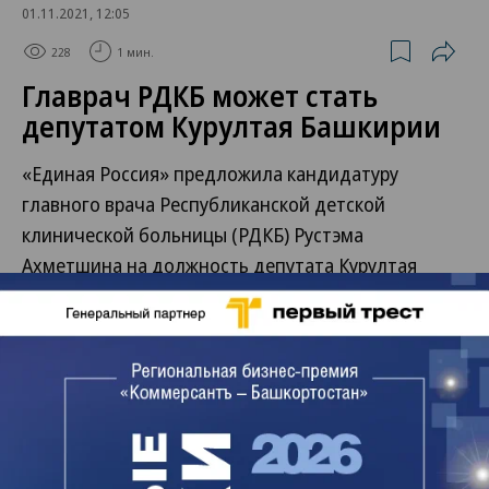
01.11.2021, 12:05
228
1 мин.
Главрач РДКБ может стать
депутатом Курултая Башкирии
«Единая Россия» предложила кандидатуру
главного врача Республиканской детской
клинической больницы (РДКБ) Рустэма
Ахметшина на должность депутата Курултая
Башкирии. В парламенте он может заменить
Тагира Гизатуллина, который ранее отказался от
мандата.
Решение о передаче вакантного мандата
депутата принимает ЦИК республики по
представлению партии.