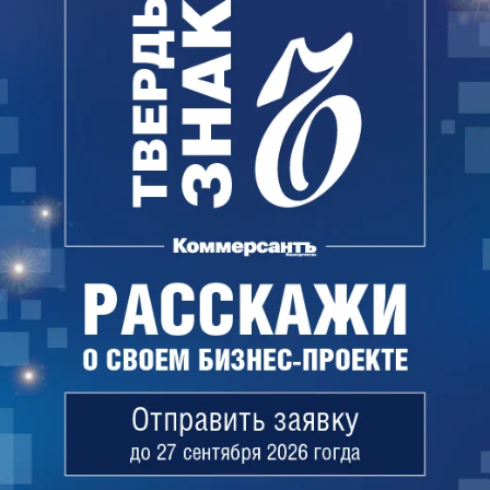
Рустэм Ахметшин родился в 1963 году, окончил
Башкирский государственный медицинский
институт, Башкирский государственный
университет. Трудовую деятельность начал в 1987
году врачом-интерном в Республиканской детской
клинической больнице, затем работал врачом-
урологом, заведующим урологическим
отделением. В 2003–2008 годах — заместитель
главного врача, с 2008 года — главный врач РДКБ.
Майя Иванова