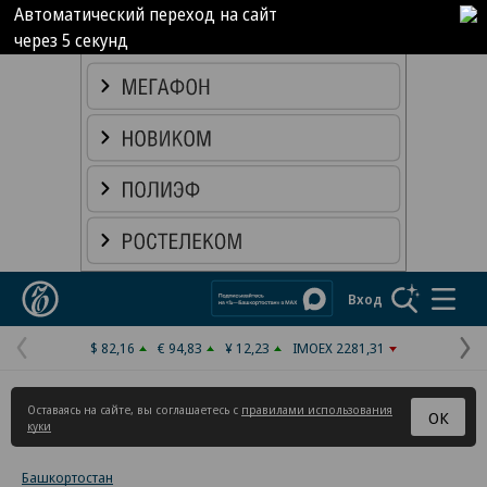
Автоматический переход на сайт
через
5
секунд
Реклама в «Ъ» www.kommersant.ru/ad
Коммерсантъ
Вход
$ 82,16
€ 94,83
¥ 12,23
IMOEX 2281,31
Предыдущая
С
страница
с
Оставаясь на сайте, вы соглашаетесь с
правилами использования
ОК
куки
Башкортостан