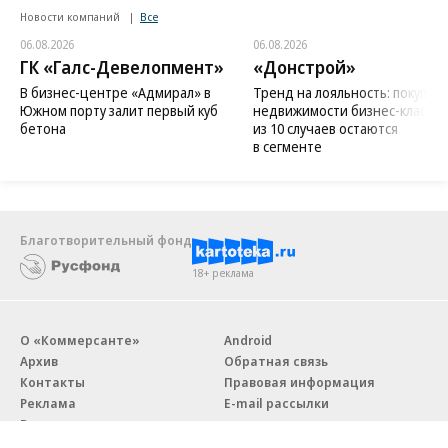
Новости компаний
Все
06.08.2026
06.08.2026
ГК «Галс-Девелопмент»
«Донстрой»
В бизнес-центре «Адмирал» в
Тренд на лояльность: покупат
Южном порту залит первый куб
недвижимости бизнес-класса в
бетона
из 10 случаев остаются
в сегменте
Благотворительный фонд
18+ реклама
О «Коммерсанте»
Android
Архив
Обратная связь
Контакты
Правовая информация
Реклама
E-mail рассылки
Вакансии