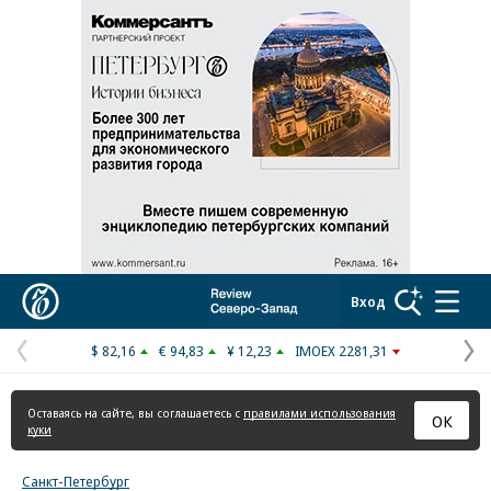
Реклама в «Ъ» www.kommersant.ru/ad
Коммерсантъ
Вход
$ 82,16
€ 94,83
¥ 12,23
IMOEX 2281,31
Предыдущая
С
страница
с
Оставаясь на сайте, вы соглашаетесь с
правилами использования
ОК
куки
Санкт-Петербург