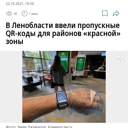
22.10.2021, 18:56
1K
1 мин.
В Ленобласти ввели пропускные
QR-коды для районов «красной»
зоны
Развернуть на
Фото: Эмин Джафаров, Коммерсантъ