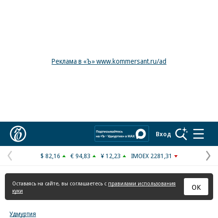
Реклама в «Ъ» www.kommersant.ru/ad
Коммерсантъ
Вход
$ 82,16
€ 94,83
¥ 12,23
IMOEX 2281,31
Предыдущая
С
страница
с
Оставаясь на сайте, вы соглашаетесь с
правилами использования
ОК
куки
Удмуртия