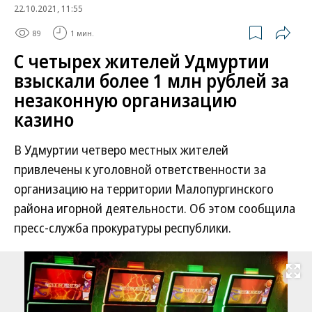
22.10.2021, 11:55
89
1 мин.
С четырех жителей Удмуртии
взыскали более 1 млн рублей за
незаконную организацию
казино
В Удмуртии четверо местных жителей
привлечены к уголовной ответственности за
организацию на территории Малопургинского
района игорной деятельности. Об этом сообщила
пресс-служба прокуратуры республики.
Развернуть на