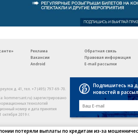
санте»
Реклама
Обратная связь
Вакансии
Правовая информация
Android
E-mail рассылки
Подпишитесь на 
реулок д. 41,
тел. +7 (495) 797-69-70.
Партнерские проекты/матери
новостей в рассы
«Промо» и «Официальное со
а: kommersant.ru) зарегистрировано
нформационных технологий
На kommersant.ru применяют
ционный номер и дата принятия
1 октября 2019 г.
Японии потеряли выплаты по кредитам из-за мошенниче