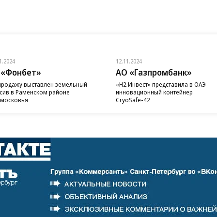
1.2024
12.11.2024
 «Фонбет»
АО «Газпромбанк»
продажу выставлен земельный
«H2 Инвест» представила в ОАЭ
сив в Раменском районе
инновационный контейнер
московья
CryoSafe-42