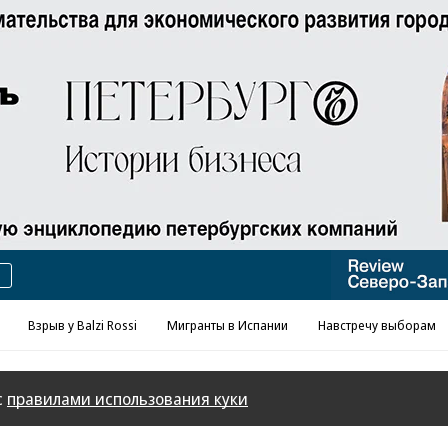
Реклама в «Ъ» www.kommersant.ru/ad
Взрыв у Balzi Rossi
Мигранты в Испании
Навстречу выборам
с
правилами использования куки