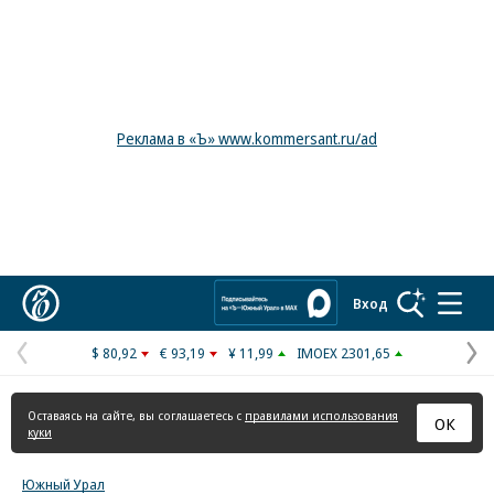
Реклама в «Ъ» www.kommersant.ru/ad
Коммерсантъ
Вход
$ 80,92
€ 93,19
¥ 11,99
IMOEX 2301,65
Предыдущая
С
страница
с
Оставаясь на сайте, вы соглашаетесь с
правилами использования
ОК
куки
Южный Урал