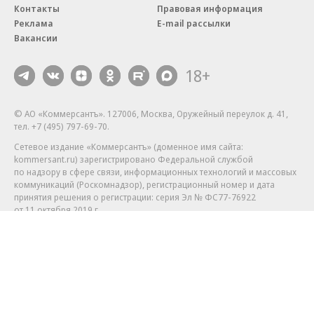
Контакты
Правовая информация
Реклама
E-mail рассылки
Вакансии
18+
© АО «Коммерсантъ». 127006, Москва, Оружейный переулок д. 41,
тел. +7 (495) 797-69-70.
Сетевое издание «Коммерсантъ» (доменное имя сайта:
kommersant.ru) зарегистрировано Федеральной службой
по надзору в сфере связи, информационных технологий и массовых
коммуникаций (Роскомнадзор), регистрационный номер и дата
принятия решения о регистрации: серия
Эл № ФС77-76922
от 11 октября 2019 г.
Партнерские проекты/материалы, новости компаний, материалы
с пометкой «Промо» и «Официальное сообщение» опубликованы
на коммерческой основе.
На kommersant.ru применяются рекомендательные технологии.
Подробнее