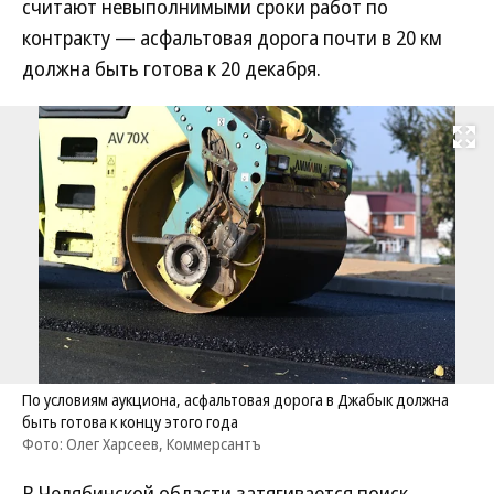
считают невыполнимыми сроки работ по
контракту — асфальтовая дорога почти в 20 км
должна быть готова к 20 декабря.
Развернуть на
По условиям аукциона, асфальтовая дорога в Джабык должна
быть готова к концу этого года
Фото: Олег Харсеев, Коммерсантъ
В Челябинской области затягивается поиск