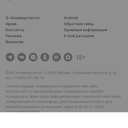
О «Коммерсанте»
Android
Архив
Обратная связь
Контакты
Правовая информация
Реклама
E-mail рассылки
Вакансии
18+
© АО «Коммерсантъ». 127006, Москва, Оружейный переулок д. 41,
тел. +7 (495) 797-69-70.
Сетевое издание «Коммерсантъ» (доменное имя сайта:
kommersant.ru) зарегистрировано Федеральной службой
по надзору в сфере связи, информационных технологий и массовых
коммуникаций (Роскомнадзор), регистрационный номер и дата
принятия решения о регистрации: серия
Эл № ФС77-76922
от 11 октября 2019 г.
Партнерские проекты/материалы, новости компаний, материалы
с пометкой «Промо» и «Официальное сообщение» опубликованы