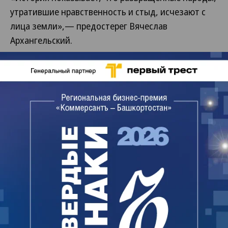
утратившие нравственность и стыд, исчезают с
лица земли»,— предостерег Вячеслав
Архангельский.
Священнослужитель подсчитал, что лекции очно
и онлайн прослушали как минимум 4 тыс.
подростков. По данным “Ъ”, участие в лекциях
приняли 8 тыс. подростков.
Господин Архангельский призвал приостановить
проект «до выяснения всех обстоятельств»,
организовать встречу представителей власти и
религиозных организаций «для выработки
единой позиции по вопросу нравственного
воспитания молодежи» и рекомендовал «для
ранней профилактики семейного благополучия»