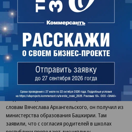
ввести в школах Башкирии предмет
«Семьеведение».
В разговоре с “Ъ” протоиерей Вячеслав
Архангельский заявил, что выступает против
сексуального просвещения подростков с 1990-х
годов: «Тогда использовались западные
наработки. Сейчас мы видим новый заход на эту
же тему, но под более благообразным видом». Он
сообщил, что направлял обращение президенту
России Владимиру Путину с просьбой проверить,
почему лекции о сексуальном воспитании читают
люди без педагогического образования. Ответ, по
словам Вячеслава Архангельского, он получил из
министерства образования Башкирии. Там
заявили, что с согласия родителей в школах
республики преподают дисциплину