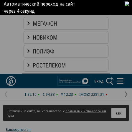
Автоматический переход на сайт
через
4
секунд
Реклама в «Ъ» www.kommersant.ru/ad
Коммерсантъ
Вход
$ 82,16
€ 94,83
¥ 12,23
IMOEX 2281,31
Предыдущая
С
страница
с
Оставаясь на сайте, вы соглашаетесь с
правилами использования
ОК
куки
Башкортостан