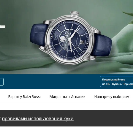
Реклама в «Ъ» www.kommersant.ru/ad
Взрыв у Balzi Rossi
Мигранты в Испании
Навстречу выборам
с
правилами использования куки