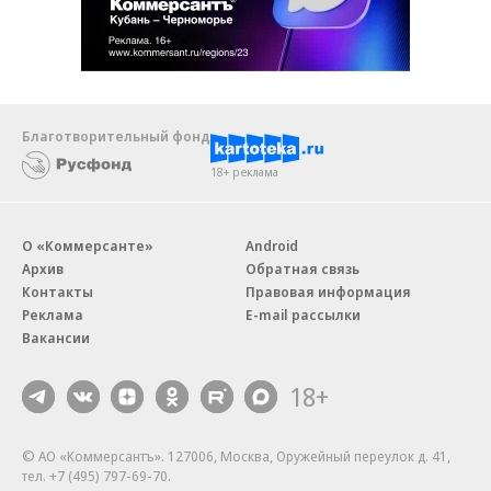
Благотворительный фонд
18+ реклама
О «Коммерсанте»
Android
Архив
Обратная связь
Контакты
Правовая информация
Реклама
E-mail рассылки
Вакансии
18+
© АО «Коммерсантъ». 127006, Москва, Оружейный переулок д. 41,
тел. +7 (495) 797-69-70.