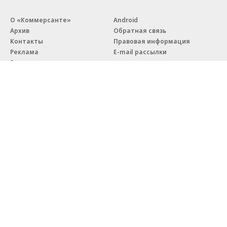
О «Коммерсанте»
Android
Архив
Обратная связь
Контакты
Правовая информация
Реклама
E-mail рассылки
Вакансии
18+
© АО «Коммерсантъ». 127006, Москва, Оружейный переулок д. 41,
тел. +7 (495) 797-69-70.
Сетевое издание «Коммерсантъ» (доменное имя сайта:
kommersant.ru) зарегистрировано Федеральной службой
по надзору в сфере связи, информационных технологий и массовых
коммуникаций (Роскомнадзор), регистрационный номер и дата
принятия решения о регистрации: серия
Эл № ФС77-76922
от 11 октября 2019 г.
Партнерские проекты/материалы, новости компаний, материалы
с пометкой «Промо» и «Официальное сообщение» опубликованы
на коммерческой основе.