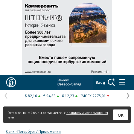
Реклама в «Ъ» www.kommersant.ru/ad
Коммерсантъ
Вход
$ 82,16
€ 94,83
¥ 12,23
IMOEX 2275,01
Предыдущая
С
страница
с
Оставаясь на сайте, вы соглашаетесь с
правилами использования
ОК
куки
Санкт-Петербург / Приложения