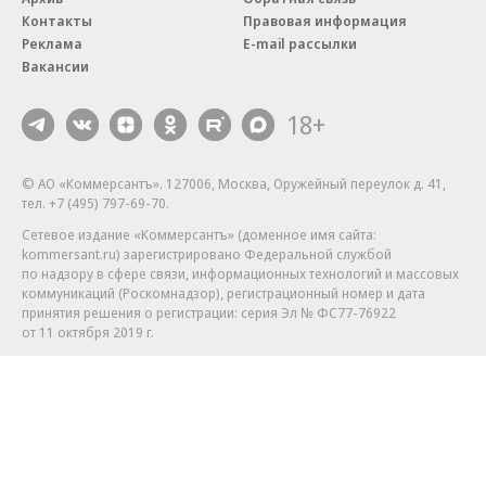
Контакты
Правовая информация
Реклама
E-mail рассылки
Вакансии
18+
© АО «Коммерсантъ». 127006, Москва, Оружейный переулок д. 41,
тел. +7 (495) 797-69-70.
Сетевое издание «Коммерсантъ» (доменное имя сайта:
kommersant.ru) зарегистрировано Федеральной службой
по надзору в сфере связи, информационных технологий и массовых
коммуникаций (Роскомнадзор), регистрационный номер и дата
принятия решения о регистрации: серия
Эл № ФС77-76922
от 11 октября 2019 г.
Партнерские проекты/материалы, новости компаний, материалы
с пометкой «Промо» и «Официальное сообщение» опубликованы
на коммерческой основе.
На kommersant.ru применяются рекомендательные технологии.
Подробнее