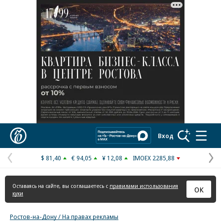
Реклама в «Ъ» www.kommersant.ru/ad
Коммерсантъ
Вход
$ 81,40
€ 94,05
¥ 12,08
IMOEX 2285,88
Предыдущая
С
страница
с
Оставаясь на сайте, вы соглашаетесь с
правилами использования
ОК
куки
Ростов-на-Дону / На правах рекламы