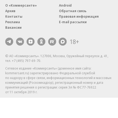
О «Коммерсанте»
Android
Архив
Обратная связь
Контакты
Правовая информация
Реклама
E-mail рассылки
Вакансии
18+
© АО «Коммерсантъ». 127006, Москва, Оружейный переулок д. 41,
тел. +7 (495) 797-69-70.
Сетевое издание «Коммерсантъ» (доменное имя сайта:
kommersant.ru) зарегистрировано Федеральной службой
по надзору в сфере связи, информационных технологий и массовых
коммуникаций (Роскомнадзор), регистрационный номер и дата
принятия решения о регистрации: серия
Эл № ФС77-76922
от 11 октября 2019 г.
Партнерские проекты/материалы, новости компаний, материалы
с пометкой «Промо» и «Официальное сообщение» опубликованы
на коммерческой основе.
На kommersant.ru применяются рекомендательные технологии.