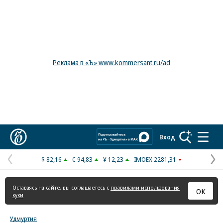
Реклама в «Ъ» www.kommersant.ru/ad
Коммерсантъ
Вход
$ 82,16
€ 94,83
¥ 12,23
IMOEX 2281,31
Предыдущая
С
страница
с
Оставаясь на сайте, вы соглашаетесь с
правилами использования
ОК
куки
Удмуртия