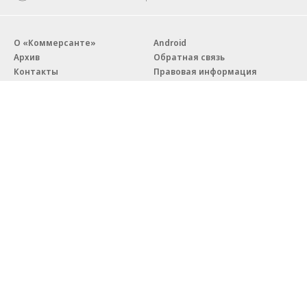
О «Коммерсанте»
Android
Архив
Обратная связь
Контакты
Правовая информация
Реклама
E-mail рассылки
Вакансии
18+
© АО «Коммерсантъ». 127006, Москва, Оружейный переулок д. 41,
тел. +7 (495) 797-69-70.
Сетевое издание «Коммерсантъ» (доменное имя сайта:
kommersant.ru) зарегистрировано Федеральной службой
по надзору в сфере связи, информационных технологий и массовых
коммуникаций (Роскомнадзор), регистрационный номер и дата
принятия решения о регистрации: серия
Эл № ФС77-76922
от 11 октября 2019 г.
Партнерские проекты/материалы, новости компаний, материалы
с пометкой «Промо» и «Официальное сообщение» опубликованы