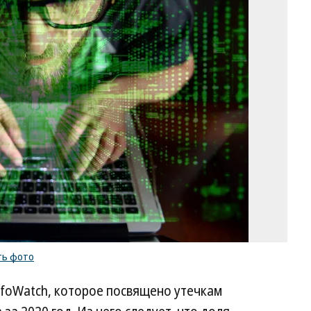
Фо
Иг
Ив
Ко
/
ку
ф
ть фото
nfoWatch, которое посвящено утечкам