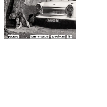
то:
орь
анко,
ммерсантъ
пить
ото