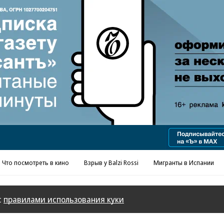
Реклама в «Ъ» www.kommersant.ru/ad
Что посмотреть в кино
Взрыв у Balzi Rossi
Мигранты в Испании
с
правилами использования куки