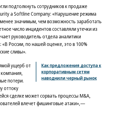
гли подтолкнуть сотрудников к продаже
urity a Softline Company: «Нарушение режима
 менее значимым, чем возможность заработать
етное число инцидентов составляли утечки из
чает руководитель отдела аналитики
«В России, по нашей оценке, это в 100%
ские сливы».
ямой ущерб от
Как предложения доступа к
корпоративным сетям
 компания,
наводнили черный рынок
ные потери.
у оттоку
ейся сделке может сорвать процессы M&A,
зователей влечет фишинговые атаки»,—