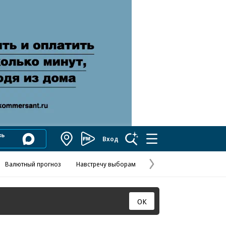
Вход
Коммерсантъ
FM
Валютный прогноз
Навстречу выборам
Скандал в FIFA
Названия опе
Колесников
Следующая
страница
ОК