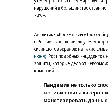
утечек растет во всем мире: «Если 
нарушений в большинстве стран не 
70%».
Аналитики «Крок» и EveryTag сообщ
в России выросло число утечек ко
скриншотов экранов: на такие слив
июня
). Рост подобных инцидентов 
защиты, которые делают невозмож
компаний.
Пандемия не только спо
мотивировала хакеров и
монетизировать данные, 