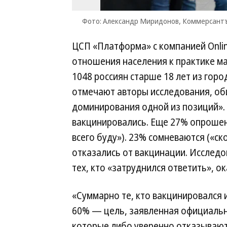
Фото: Александр Миридонов, Коммерсант
ЦСП «Платформа» с компанией Online
отношения населения к практике ма
1048 россиян старше 18 лет из горо
отмечают авторы исследования, об
доминирования одной из позиций».
вакцинировались. Еще 27% опрошен
всего буду»). 23% сомневаются («ск
отказались от вакцинации. Исслед
тех, кто «затруднился ответить», о
«Суммарно те, кто вакцинировался и
60% — цель, заявленная официаль
которые либо уверенно отказывают