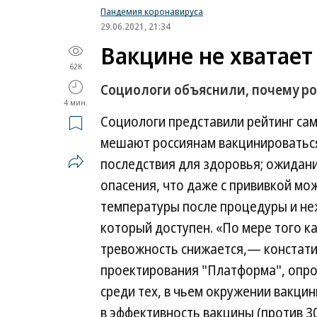
Пандемия коронавируса
29.06.2021, 21:34
Вакцине не хватает
62K
Социологи объяснили, почему ро
4 мин.
Социологи представили рейтинг са
мешают россиянам вакцинироваться
последствия для здоровья; ожидани
опасения, что даже с прививкой м
температуры после процедуры и не
который доступен. «По мере того ка
тревожность снижается,— констати
проектирования "Платформа", опро
среди тех, в чьем окружении вакци
в эффективность вакцины (против 30