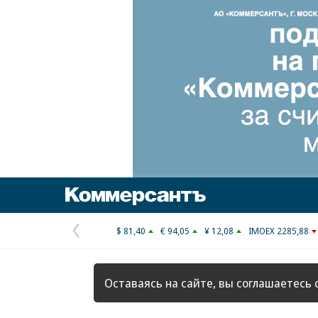
Коммерсантъ
$ 81,40
€ 94,05
¥ 12,08
IMOEX 2285,88
Предыдущая
страница
Оставаясь на сайте, вы соглашаетесь 