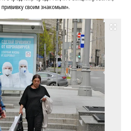
 прививку своим знакомым».
Развернуть на весь экран
Фо
Ал
Ми
Ко
/
ку
ф