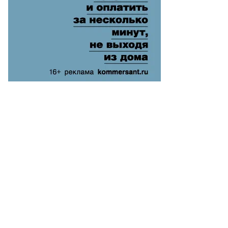
то:
ександр
ридонов,
ммерсантъ
пить
ото