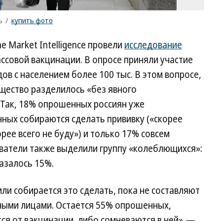
ъ
/
купить фото
 Market Intelligence провели
исследование
ссовой вакцинации. В опросе приняли участие
дов с населением более 100 тыс. В этом вопросе,
щество разделилось «без явного
 Так, 18% опрошенных россиян уже
ных собираются сделать прививку («скорее
орее всего не буду») и только 17% совсем
ователи также выделили группу «колеблющихся»:
казалось 15%.
ли собирается это сделать, пока не составляют
ными лицами. Остается 55% опрошенных,
ся от вакцинации, либо сомневаются в ней»,—