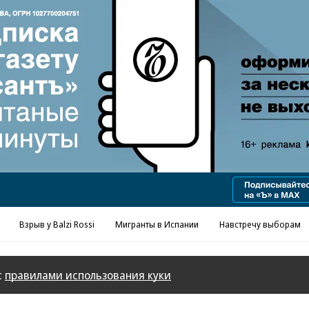
Реклама в «Ъ» www.kommersant.ru/ad
Взрыв у Balzi Rossi
Мигранты в Испании
Навстречу выборам
с
правилами использования куки