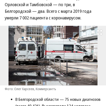
Орловской и Тамбовской — по три, в
Белгородской — два. Всего с марта 2019 года
умерли 7 002 пациента с коронавирусом.
Развернуть на
Фото: Олег Харсеев, Коммерсантъ
В Белгородской области — 75 новых диагнозов
(всего 40 426). Выздоровели 124 человека