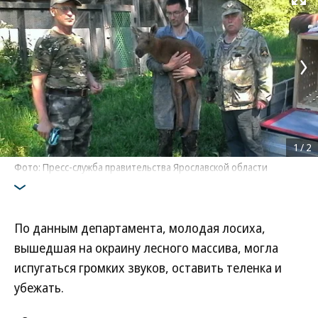
Развернуть на
1
/
2
Фото: Пресс-служба правительства Ярославской области
По данным департамента, молодая лосиха,
вышедшая на окраину лесного массива, могла
испугаться громких звуков, оставить теленка и
убежать.