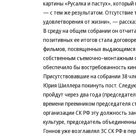
картины «Русалка и пастух», который 
— с тем же результатом. Отсутствие
удовлетворения от жизни», — расск
В среду на общем собрании он отчита
позитивных ее итогов стала договор
фильмов, посвященных выдающимся з
собственным съемочно–монтажным о
обеспечило бы востребованность ки
Присутствовавшие на собрании 38 чл
Юрия Шиллера покинуть пост. Следую
пройдут через два года (председатель
времени преемником председателя ст
организации СК РФ эту должность за
культуре, председатель объединенны
Гоннов уже возглавлял ЗС СК РФ в пе