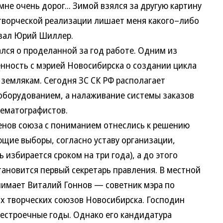
мне очень дорог... Зимой взялся за другую картину
 творческой реализации лишает меня какого–либо
азал Юрий Шиллер.
лся о проделанной за год работе. Одним из
енность с мэрией Новосибирска о создании цикла
емлякам. Сегодня ЗС СК РФ располагает
борудованием, а налаживание системы заказов
нематографистов.
енов союза с пониманием отнеслись к решению
щие выборы, согласно уставу организации,
 избирается сроком на три года), а до этого
ановится первый секретарь правления. В местной
нимает Виталий Гоннов — советник мэра по
х творческих союзов Новосибирска. Господин
рестроечные годы. Однако его кандидатура