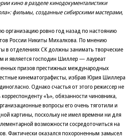
тории кино в разделе кинодокументалистики
ола»: фильмы, созданные сибирскими мастерами,
ю организацию ровно год назад по настоянию
тов России Никиты Михалкова. По мнению
ты в отделениях СК должны занимать творческие
ым и является господин Шиллер — лауреат
ленных призов престижных международных
местные кинематографисты, избрав Юрия Шиллера
иногласно. Однако счастья от этого режиссер не
ь корреспонденту «Ъ», обязанности чиновника,
рганизационные вопросы его очень тяготили и
дной картины, поскольку не имел времени ни для
элементарной возможности сосредоточиться на
ов. Фактически оказался похороненным замысел