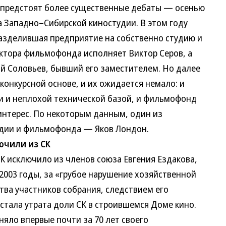
 предстоят более существенные дебаты — осенью
а Западно–Сибирской киностудии. В этом году
разделившая предприятие на собственно студию и
ктора фильмофонда исполняет Виктор Серов, а
й Соловьев, бывший его заместителем. Но далее
конкурсной основе, и их ожидается немало: и
и и неплохой технической базой, и фильмофонд
нтерес. По некоторым данным, один из
удии и фильмофонда — Яков Лондон.
ючили из СК
К исключило из членов союза Евгения Ездакова,
2003 годы, за «грубое нарушение хозяйственной
ва участников собрания, следствием его
стала утрата доли СК в строившемся Доме кино.
яло впервые почти за 70 лет своего