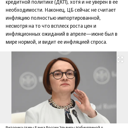
кредитной политике (ДКП), хотя и не уверен в ее
необходимости. Наконец, ЦБ сейчас не считает
инфляцию полностью импортированной,
несмотря на то что всплеск роста цен и
инфляционных ожиданий в апреле—июне был в
мире нормой, и видит ее инфляцией спроса.
Развернуть на
Риторика главы Банка России Эльвиры Набиуллиной о