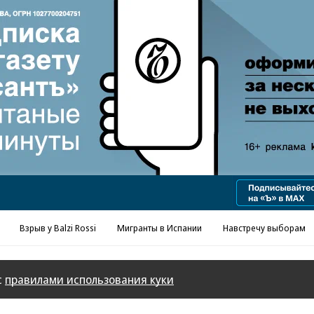
Реклама в «Ъ» www.kommersant.ru/ad
Взрыв у Balzi Rossi
Мигранты в Испании
Навстречу выборам
с
правилами использования куки