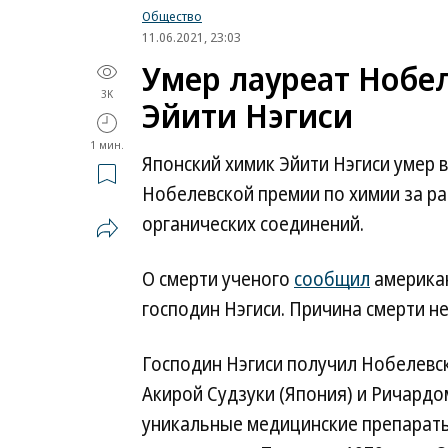
Общество
11.06.2021, 23:03
Умер лауреат Нобе
3K
Эйити Нэгиси
1 мин.
Японский химик Эйити Нэгиси умер в
Нобелевской премии по химии за р
органических соединений.
О смерти ученого
сообщил
американ
господин Нэгиси. Причина смерти не
Господин Нэгиси получил Нобелевс
Акирой Судзуки (Япония) и Ричардо
уникальные медицинские препараты