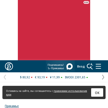
Реклама в «Ъ» www.kommersant.ru/ad
Коммерсантъ
Вход
$ 80,92
€ 93,19
¥ 11,99
IMOEX 2301,65
Предыдущая
С
страница
с
Оставаясь на сайте, вы соглашаетесь с
правилами использования
ОК
куки
Прикамье