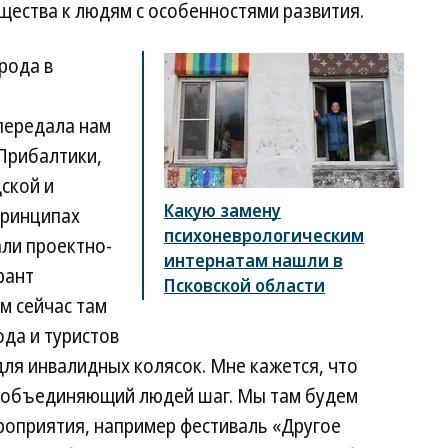
щества к людям с особенностями развития.
рода в
передала нам
 Прибалтики,
ской и
Какую замену
принципах
психоневрологическим
али проектно-
интернатам нашли в
рант
Псковской области
м сейчас там
да и туристов
ля инвалидных колясок. Мне кажется, что
, объединяющий людей шаг. Мы там будем
оприятия, например фестиваль «Другое