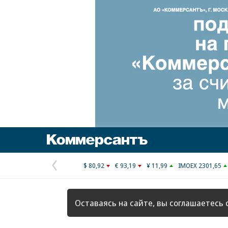
Коммерсантъ
$ 80,92
€ 93,19
¥ 11,99
IMOEX 2301,65
Предыдущая
страница
Оставаясь на сайте, вы соглашаетесь 