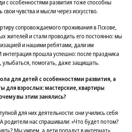
юди с особенностями развития тоже способны
 свои чувства и мысли через искусство.
артиру сопровождаемого проживания в Пскове,
ых жителей и стали проводить его постоянно: мы
низацией и нашими ребятами, дали им
 И интеграция прошла успешно: после праздника
, улыбаться, помогать, даже защищать.
ла для детей с особенностями развития, а
ы для взрослых: мастерские, квартиры
чему вы этим занялись?
упной для них деятельности: они учились себя
 А родители нас спрашивали: «Что будет потом?
нять? Мы умрем, а дети попадут в интернат».