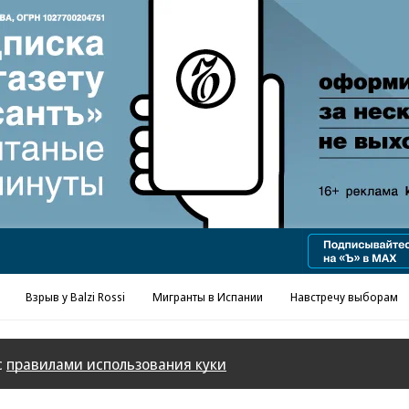
Реклама в «Ъ» www.kommersant.ru/ad
Взрыв у Balzi Rossi
Мигранты в Испании
Навстречу выборам
с
правилами использования куки