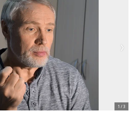
1
/
3