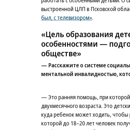
работать с особенными детьми. О 
выстроенной ЦЛП в Псковской обла
был, с телевизором»
.
«Цель образования дет
особенностями — подго
обществе»
— Расскажите о системе социаль
ментальной инвалидностью, кото
— Это ранняя помощь, при которой
двухмесячного возраста. Это детс
куда ребенок может ходить, чтобы 
которой до 18–20 лет человек пол