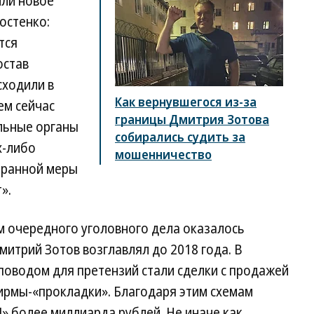
или новое
остенко:
тся
остав
сходили в
Как вернувшегося из-за
ем сейчас
границы Дмитрия Зотова
ельные органы
собирались судить за
х-либо
мошенничество
бранной меры
».
м очередного уголовного дела оказалось
итрий Зотов возглавлял до 2018 года. В
поводом для претензий стали сделки с продажей
рмы-«прокладки». Благодаря этим схемам
» более миллиарда рублей. Не иначе как