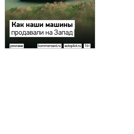
то:
рансФин-
»