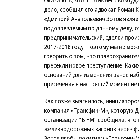
Оказалось, что против него возбуд
дело, сообщил его адвокат Роман К
«Дмитрий Анатольевич Зотов являе
подозреваемым по данному делу, с
предпринимательский, сделки прои
2017-2018 году. Поэтому мы не мож
говорить о том, что правоохранит
пресекли новое преступление. Каки
оснований для изменения ранее из
пресечения в настоящий момент нет
Как позже выяснилось, инициаторо
компания «Трансфин-М», которую Дм
организации “Ъ FM” сообщили, что 
железнодорожных вагонов через фи
Зотов якобы похитил у «Трансфин-М