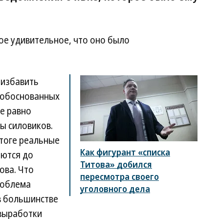
ое удивительное, что оно было
 избавить
еобоснованных
се равно
ы силовиков.
тоге реальные
Как фигурант «списка
аются до
Титова» добился
ова. Что
пересмотра своего
роблема
уголовного дела
 в большинстве
 выработки