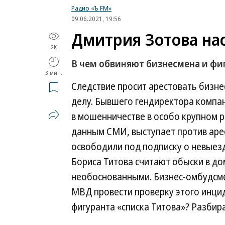
Радио «Ъ FM»
09.06.2021, 19:56
Дмитрия Зотова нас
2K
В чем обвиняют бизнесмена и фи
3 мин.
Следствие просит арестовать бизне
делу. Бывшего гендиректора компа
в мошенничестве в особо крупном р
данным СМИ, выступает против арес
освободили под подписку о невыезд
Бориса Титова считают обыски в д
необоснованными. Бизнес-омбудсме
МВД провести проверку этого инцид
фигуранта «списка Титова»? Разбир