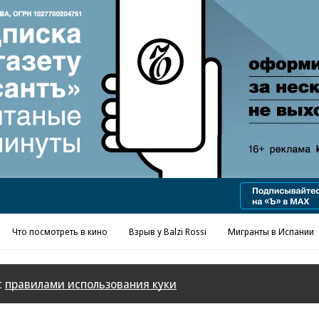
Реклама в «Ъ» www.kommersant.ru/ad
Что посмотреть в кино
Взрыв у Balzi Rossi
Мигранты в Испании
с
правилами использования куки