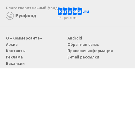
Благотворительный фонд
18+ реклама
О «Коммерсанте»
Android
Архив
Обратная связь
Контакты
Правовая информация
Реклама
E-mail рассылки
Вакансии
18+
© АО «Коммерсантъ». 127006, Москва, Оружейный переулок д. 41,
тел. +7 (495) 797-69-70.
Сетевое издание «Коммерсантъ» (доменное имя сайта:
kommersant.ru) зарегистрировано Федеральной службой
по надзору в сфере связи, информационных технологий и массовых
коммуникаций (Роскомнадзор), регистрационный номер и дата
принятия решения о регистрации: серия
Эл № ФС77-76922