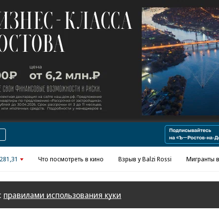
Реклама в «Ъ» www.kommersant.ru/ad
281,31
Что посмотреть в кино
Взрыв у Balzi Rossi
Мигранты в
с
правилами использования куки