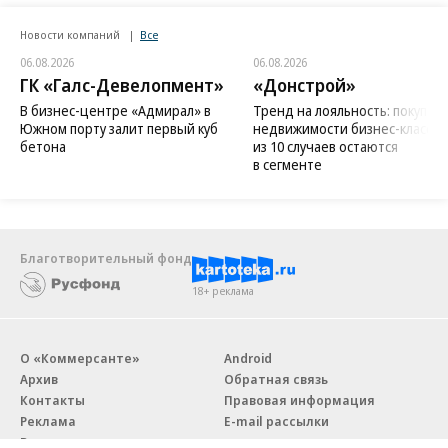
Новости компаний
Все
06.08.2026
06.08.2026
ГК «Галс-Девелопмент»
«Донстрой»
В бизнес-центре «Адмирал» в
Тренд на лояльность: покупат
Южном порту залит первый куб
недвижимости бизнес-класса в
бетона
из 10 случаев остаются
в сегменте
Благотворительный фонд
18+ реклама
О «Коммерсанте»
Android
Архив
Обратная связь
Контакты
Правовая информация
Реклама
E-mail рассылки
Вакансии